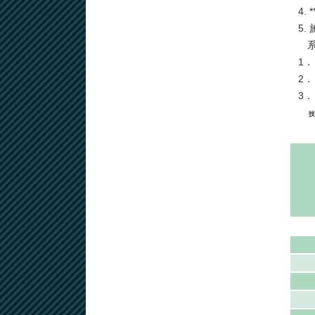
4.
5.
1
2．
3．
技
耐