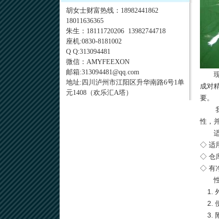
胡女士财富热线：18982441862
18011636365
朱生：18111720206 13982744718
座机:0830-8181002
Q Q:313094481
微信：AMYFEEXON
邮箱:313094481@qq.com
地址:四川泸州市江阳区升华南路6号1单
成对
元1408（欢乐汇A塔）
要。
性，
◇ 
◇ 仓
◇ 
1
2.
3