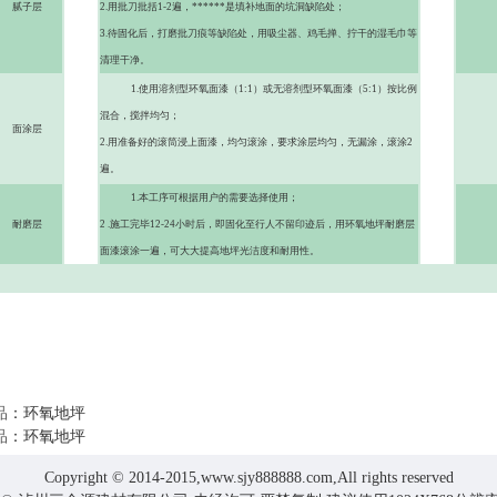
腻子层
2.用批刀批括1-2遍，******是填补地面的坑洞缺陷处；
0
3.待固化后，打磨批刀痕等缺陷处，用吸尘器、鸡毛掸、拧干的湿毛巾等
清理干净。
1.使用溶剂型环氧面漆（1:1）或无溶剂型环氧面漆（5:1）按比例
混合，搅拌均匀；
面涂层
0
2.用准备好的滚筒浸上面漆，均匀滚涂，要求涂层均匀，无漏涂，滚涂2
遍。
1.本工序可根据用户的需要选择使用；
耐磨层
2 .施工完毕12-24小时后，即固化至行人不留印迹后，用环氧地坪耐磨层
0
面漆滚涂一遍，可大大提高地坪光洁度和耐用性。
品
：
环氧地坪
品
：
环氧地坪
Copyright © 2014-2015,www.sjy888888.com,All rights reserved