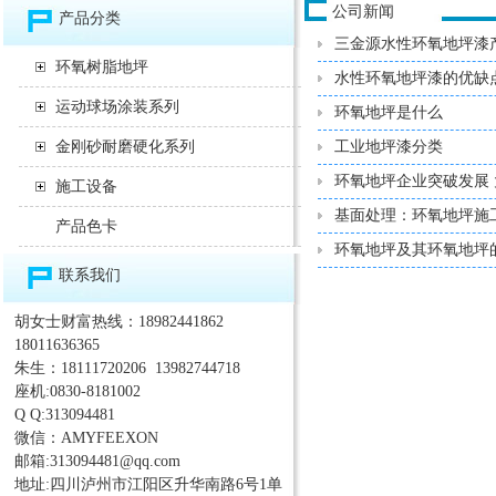
公司新闻
产品分类
三金源水性环氧地坪漆
环氧树脂地坪
水性环氧地坪漆的优缺
运动球场涂装系列
环氧地坪是什么
金刚砂耐磨硬化系列
工业地坪漆分类
环氧地坪企业突破发展
施工设备
基面处理：环氧地坪施工*
产品色卡
环氧地坪及其环氧地坪
联系我们
胡女士财富热线：18982441862
18011636365
朱生：18111720206 13982744718
座机:0830-8181002
Q Q:313094481
微信：AMYFEEXON
邮箱:313094481@qq.com
地址:四川泸州市江阳区升华南路6号1单