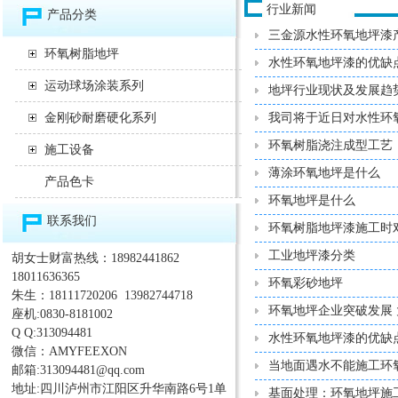
行业新闻
产品分类
三金源水性环氧地坪漆
环氧树脂地坪
水性环氧地坪漆的优缺
运动球场涂装系列
地坪行业现状及发展趋
金刚砂耐磨硬化系列
我司将于近日对水性环
环氧树脂浇注成型工艺
施工设备
薄涂环氧地坪是什么
产品色卡
环氧地坪是什么
联系我们
环氧树脂地坪漆施工时
工业地坪漆分类
胡女士财富热线：18982441862
18011636365
环氧彩砂地坪
朱生：18111720206 13982744718
环氧地坪企业突破发展
座机:0830-8181002
Q Q:313094481
水性环氧地坪漆的优缺
微信：AMYFEEXON
当地面遇水不能施工环
邮箱:313094481@qq.com
地址:四川泸州市江阳区升华南路6号1单
基面处理：环氧地坪施工*