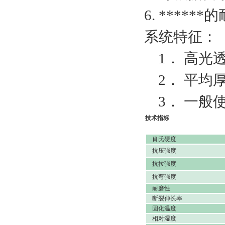
6. ***
系统特征：
1． 高光
2． 平均
3． 一般
技术指标
试验项目
肖氏硬度
抗压强度
抗拉强度
抗弯强度
耐磨性
断裂伸长率
固化温度
相对湿度