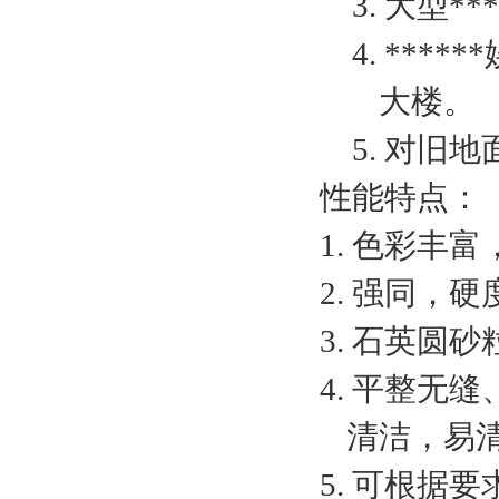
3. 大型*
4. **
大楼。
5. 对
性能特点：
1. 色彩丰
2. 强同，硬
3. 石英圆
4. 平整
清洁，易
5. 可根据